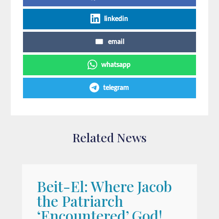
linkedin
email
whatsapp
telegram
Related News
Beit-El: Where Jacob
A
the Patriarch
W
‘Encountered’ God!