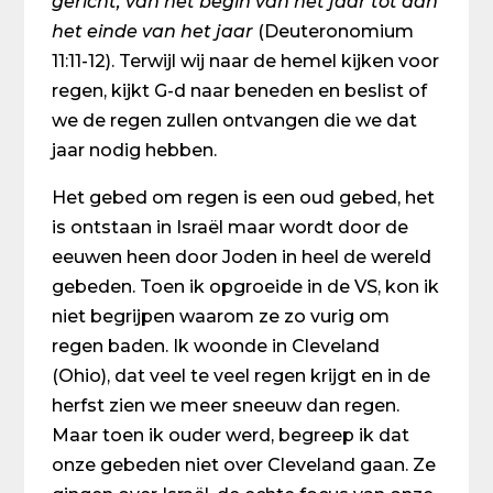
gericht, van het begin van het jaar tot aan
het einde van het jaar
(Deuteronomium
11:11-12). Terwijl wij naar de hemel kijken voor
regen, kijkt G-d naar beneden en beslist of
we de regen zullen ontvangen die we dat
jaar nodig hebben.
Het gebed om regen is een oud gebed, het
is ontstaan in Israël maar wordt door de
eeuwen heen door Joden in heel de wereld
gebeden. Toen ik opgroeide in de VS, kon ik
niet begrijpen waarom ze zo vurig om
regen baden. Ik woonde in Cleveland
(Ohio), dat veel te veel regen krijgt en in de
herfst zien we meer sneeuw dan regen.
Maar toen ik ouder werd, begreep ik dat
onze gebeden niet over Cleveland gaan. Ze