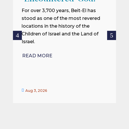
I
m
For over 3,700 years, Beit-El has
i
stood as one of the most revered
o
locations in the history of the
ce
Children of Israel and the Land of
Israel.
R
READ MORE


Aug 3, 2026