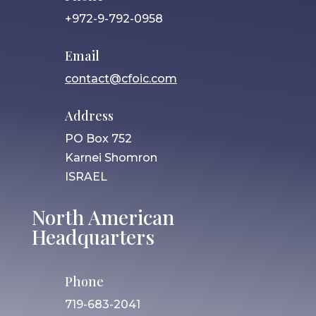
+972-9-792-0958
Email
contact@cfoic.com
Address
PO Box 752
Karnei Shomron
ISRAEL
North American
Headquarters
Phone
719-683-2041