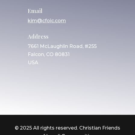
Email
kim@cfoic.com
Address
7661 McLaughlin Road, #255
Falcon, CO 80831
USA
© 2025 All rights reserved. Christian Friends