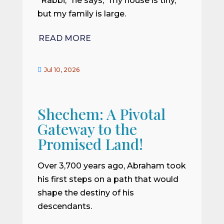
“Rabbi,” he says, “my house is tiny,
but my family is large.
READ MORE

Jul 10, 2026
Shechem: A Pivotal
Gateway to the
Promised Land!
Over 3,700 years ago, Abraham took
his first steps on a path that would
shape the destiny of his
descendants.