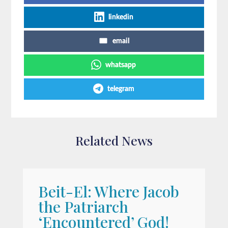
linkedin
email
whatsapp
telegram
Related News
Beit-El: Where Jacob
the Patriarch
‘Encountered’ God!