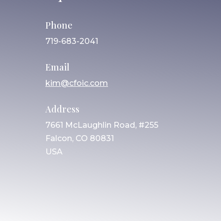
Phone
719-683-2041
Email
kim@cfoic.com
Address
7661 McLaughlin Road, #255
Falcon, CO 80831
USA