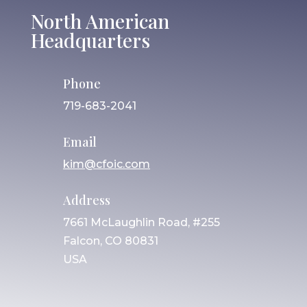
North American
Headquarters
Phone
719-683-2041
Email
kim@cfoic.com
Address
7661 McLaughlin Road, #255
Falcon, CO 80831
USA