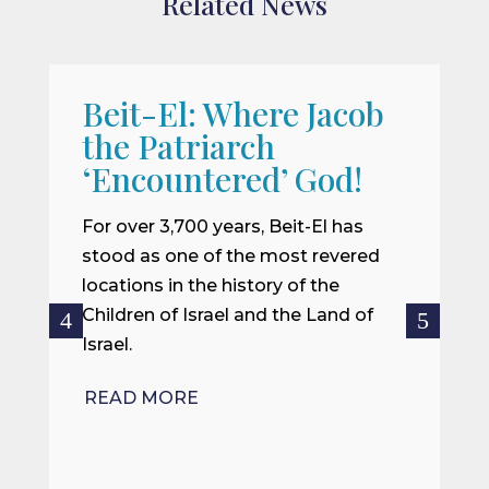
Related News
Beit-El: Where Jacob
A
the Patriarch
W
‘Encountered’ God!
I
m
For over 3,700 years, Beit-El has
i
stood as one of the most revered
o
locations in the history of the
ce
Children of Israel and the Land of
Israel.
R
READ MORE