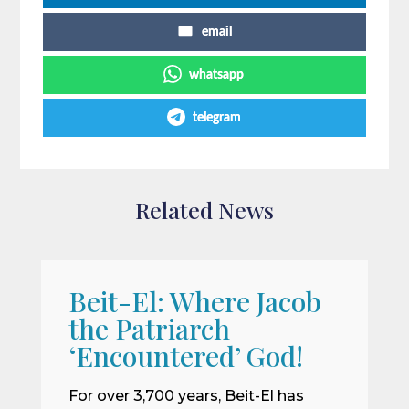
email
whatsapp
telegram
Related News
Beit-El: Where Jacob
A
the Patriarch
W
‘Encountered’ God!
I
m
For over 3,700 years, Beit-El has