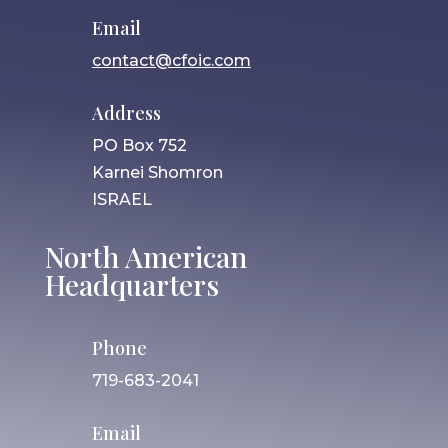
Email
contact@cfoic.com
Address
PO Box 752
Karnei Shomron
ISRAEL
North American
Headquarters
Phone
719-683-2041
Email