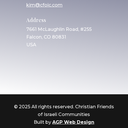
kim@cfoic.com
Address
7661 McLaughlin Road, #255
Falcon, CO 80831
USA
© 2025 All rights reserved. Christian Friends
of Israeli Communities
Built by
AGP Web Design