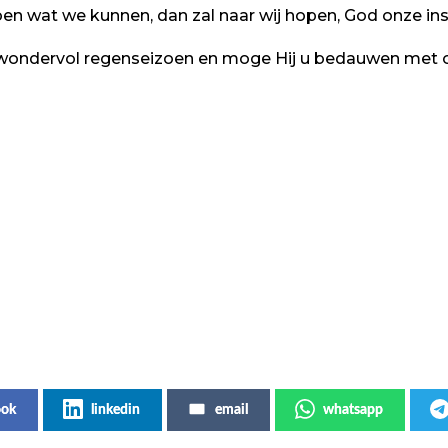
e doen wat we kunnen, dan zal naar wij hopen, God onze 
wondervol regenseizoen en moge Hij u bedauwen met 
ook
linkedin
email
whatsapp