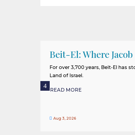
Beit-El: Where Jacob
For over 3,700 years, Beit-El has st
Land of Israel.
READ MORE

Aug 3, 2026