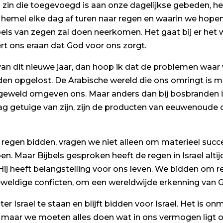
n zin die toegevoegd is aan onze dagelijkse gebeden, h
hemel elke dag af turen naar regen en waarin we hopen 
pels van zegen zal doen neerkomen. Het gaat bij er het 
rt ons eraan dat God voor ons zorgt.
an dit nieuwe jaar, dan hoop ik dat de problemen waar
en opgelost. De Arabische wereld die ons omringt is m
n geweld omgeven ons. Maar anders dan bij bosbranden 
g getuige van zijn, zijn de producten van eeuwenoude c
regen bidden, vragen we niet alleen om materieel succ
n. Maar Bijbels gesproken heeft de regen in Israel alt
. Hij heeft belangstelling voor ons leven. We bidden o
weldige conficten, om een wereldwijde erkenning van G
er Israel te staan en blijft bidden voor Israel. Het is 
aar we moeten alles doen wat in ons vermogen ligt om 