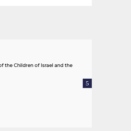
A Land 
f the Children of Israel and the
When we spea
hostages res
READ MOR

Jul 27, 2026