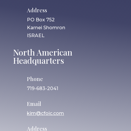
Address
PO Box 752
Karnei Shomron
ISRAEL
North American
Headquarters
Phone
719-683-2041
Email
kim@cfoic.com
Address