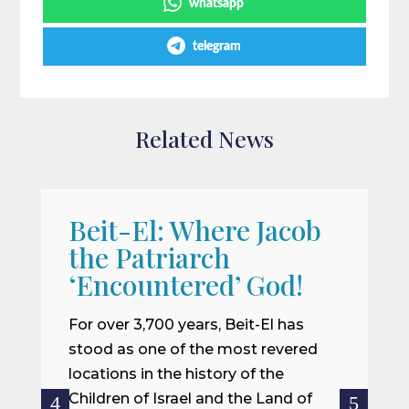
whatsapp
telegram
Related News
Beit-El: Where Jacob
A
the Patriarch
W
‘Encountered’ God!
I
m
For over 3,700 years, Beit-El has
i
stood as one of the most revered
o
locations in the history of the
ce
Children of Israel and the Land of