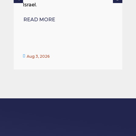
Israel.
R
READ MORE


Aug 3, 2026