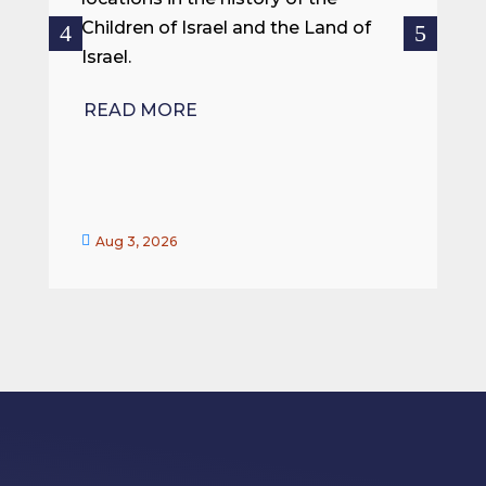
ce
Children of Israel and the Land of
Israel.
R
READ MORE


Aug 3, 2026