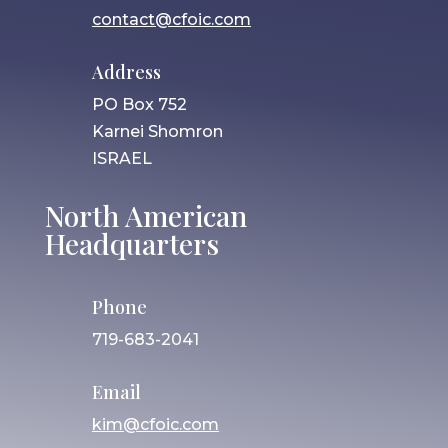
contact@cfoic.com
Address
PO Box 752
Karnei Shomron
ISRAEL
North American
Headquarters
Phone
719-683-2041
Email
kim@cfoic.com