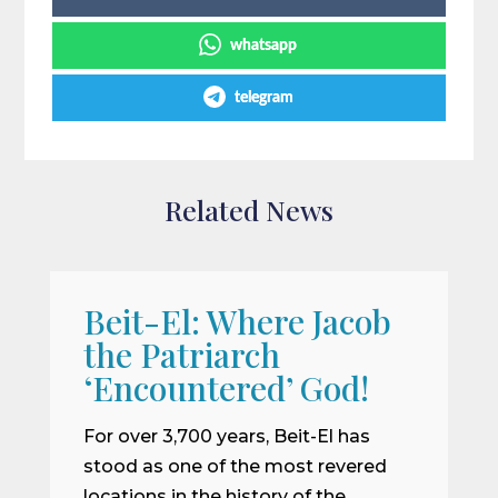
whatsapp
telegram
Related News
Beit-El: Where Jacob
A
the Patriarch
W
‘Encountered’ God!
I
m
For over 3,700 years, Beit-El has
i
stood as one of the most revered
o
locations in the history of the