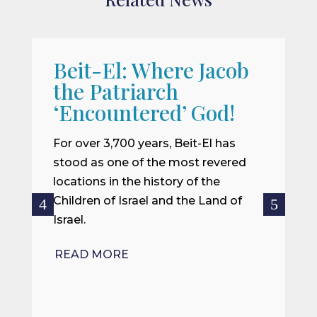
Beit-El: Where Jacob
A
the Patriarch
W
‘Encountered’ God!
I
m
For over 3,700 years, Beit-El has
i
stood as one of the most revered
o
locations in the history of the
ce
Children of Israel and the Land of
Israel.
R
READ MORE