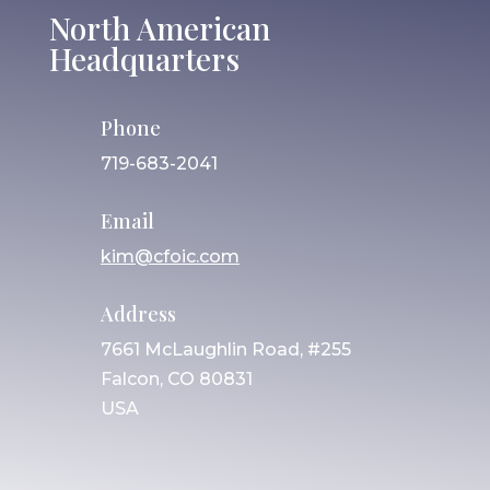
North American
Headquarters
Phone
719-683-2041
Email
kim@cfoic.com
Address
7661 McLaughlin Road, #255
Falcon, CO 80831
USA