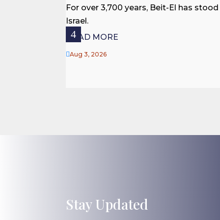
For over 3,700 years, Beit-El has stood
Israel.
READ MORE

Aug 3, 2026
Stay Updated