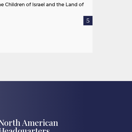
he Children of Israel and the Land of
When we speak a
rescued, or immig
READ MORE

Jul 27, 2026
North American
Headquarters