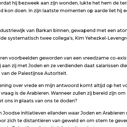
dat hij bezweek aan zijn wonden, lukte het hem de terro
kon doen. In zijn laatste momenten op aarde liet hij
.
industriewijk van Barkan binnen, gewapend met een atom
de systematisch twee collega’s, Kim Yehezkel-Levengron
aren voorbeelden geworden van een vreedzame co-exist
 aan zij met Joden en ze verdienden daat salarissen die 
van de Palestijnse Autoriteit.
ning over vrede en mijn antwoord komt altijd op het vol
 vraag is de Arabieren. Wanneer zullen zij bereid zijn o
t ons in plaats van ons te doden?
pen Joodse initiatieven eilanden waar Joden en Arabie
or zich te distantiëren van geweld en om stem te gev