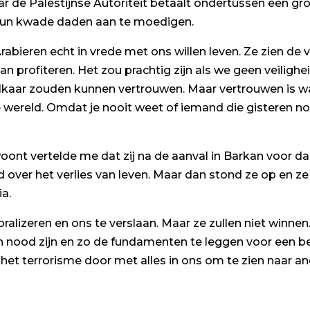
de Palestijnse Autoriteit betaalt ondertussen een gro
m hun kwade daden aan te moedigen.
rabieren echt in vrede met ons willen leven. Ze zien de
van profiteren. Het zou prachtig zijn als we geen veilig
lkaar zouden kunnen vertrouwen. Maar vertrouwen is waa
 de wereld. Omdat je nooit weet of iemand die gisteren n
oont vertelde me dat zij na de aanval in Barkan voor d
over het verlies van leven. Maar dan stond ze op en ze
a.
oralizeren en ons te verslaan. Maar ze zullen niet win
 in nood zijn en zo de fundamenten te leggen voor een b
t terrorisme door met alles in ons om te zien naar and