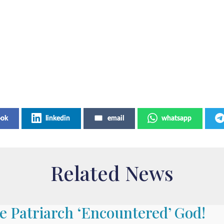
ook
linkedin
email
whatsapp
Related News
he Patriarch ‘Encountered’ God!