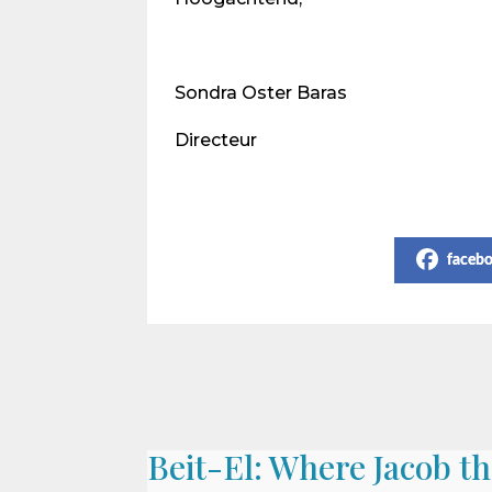
Sondra Oster Baras
Directeur
Share on Social Media
faceb
Beit-El: Where Jacob t