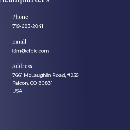
Phone
719-683-2041
Email
kim@cfoic.com
Address
7661 McLaughlin Road, #255
Falcon, CO 80831
USA