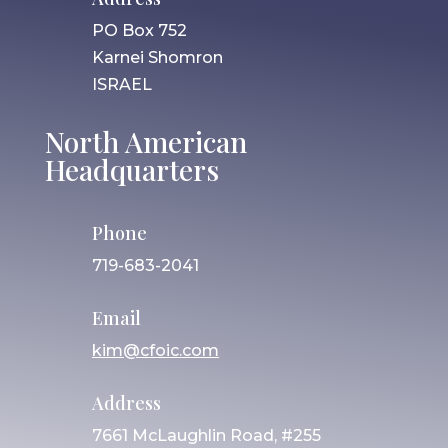
PO Box 752
Karnei Shomron
ISRAEL
North American
Headquarters
Phone
719-683-2041
Email
kim@cfoic.com
Address
7661 McLaughlin Road, #255