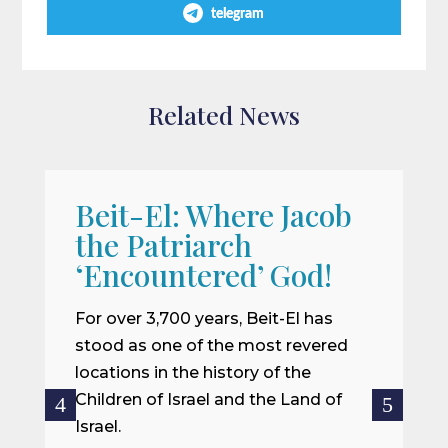
telegram
Related News
Beit-El: Where Jacob
A
the Patriarch
W
‘Encountered’ God!
I
m
For over 3,700 years, Beit-El has
i
stood as one of the most revered
o
locations in the history of the
ce
Children of Israel and the Land of
Israel.
R