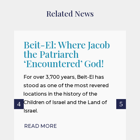
Related News
Beit-El: Where Jacob
A
the Patriarch
W
‘Encountered’ God!
I
m
For over 3,700 years, Beit-El has
i
stood as one of the most revered
o
locations in the history of the
ce
Children of Israel and the Land of
Israel.
R
READ MORE