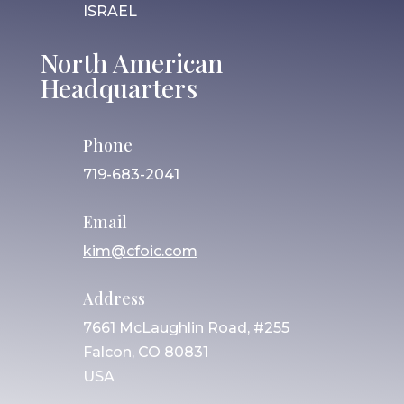
ISRAEL
North American
Headquarters
Phone
719-683-2041
Email
kim@cfoic.com
Address
7661 McLaughlin Road, #255
Falcon, CO 80831
USA