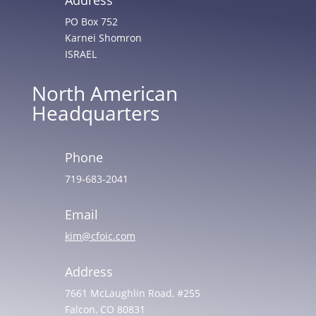
PO Box 752
Karnei Shomron
ISRAEL
North American
Headquarters
Phone
719-683-2041
Email
kim@cfoic.com
Address
7661 McLaughlin Road, #255
Falcon, CO 80831