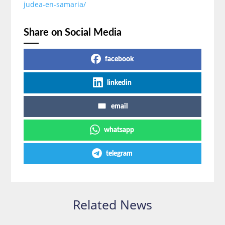
judea-en-samaria/
Share on Social Media
facebook
linkedin
email
whatsapp
telegram
Related News