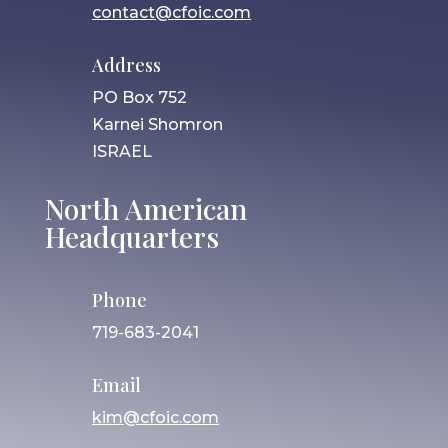
contact@cfoic.com
Address
PO Box 752
Karnei Shomron
ISRAEL
North American
Headquarters
Phone
719-683-2041
Email
kim@cfoic.com