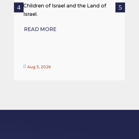
ce
Children of Israel and the Land of
Israel.
R
READ MORE


Aug 3, 2026