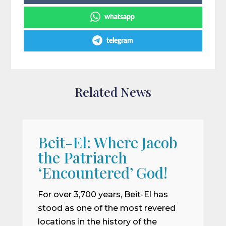
whatsapp
telegram
Related News
Beit-El: Where Jacob
A
the Patriarch
W
‘Encountered’ God!
I
m
For over 3,700 years, Beit-El has
i
stood as one of the most revered
o
locations in the history of the