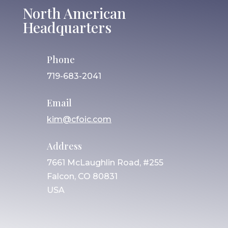
North American
Headquarters
Phone
719-683-2041
Email
kim@cfoic.com
Address
7661 McLaughlin Road, #255
Falcon, CO 80831
USA