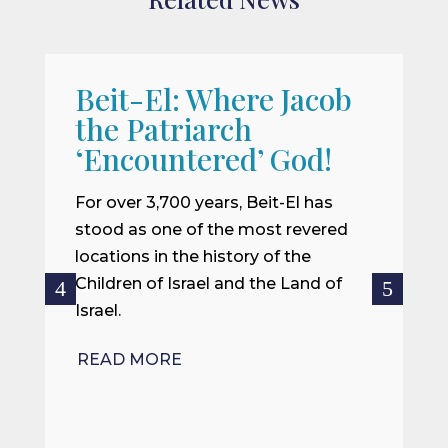
Beit-El: Where Jacob
A
the Patriarch
W
‘Encountered’ God!
I
m
For over 3,700 years, Beit-El has
i
stood as one of the most revered
o
locations in the history of the
ce
Children of Israel and the Land of
Israel.
R
READ MORE