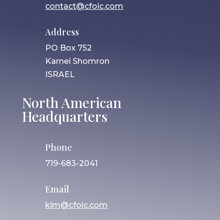
contact@cfoic.com
Address
PO Box 752
Karnei Shomron
ISRAEL
North American
Headquarters
Phone
719-683-2041
Email
kim@cfoic.com