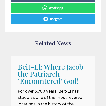
whatsapp
telegram
Related News
Beit-El: Where Jacob
A
the Patriarch
W
‘Encountered’ God!
I
m
For over 3,700 years, Beit-El has
i
stood as one of the most revered
o
locations in the history of the