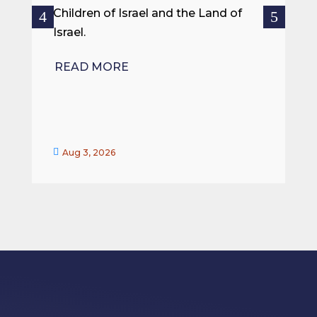
ce
Children of Israel and the Land of
Israel.
R
READ MORE


Aug 3, 2026