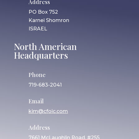
Address
PO Box 752
Karnei Shomron
ISRAEL
North American
Headquarters
Phone
719-683-2041
Email
kim@cfoic.com
Address
7661 McLaughlin Road, #255