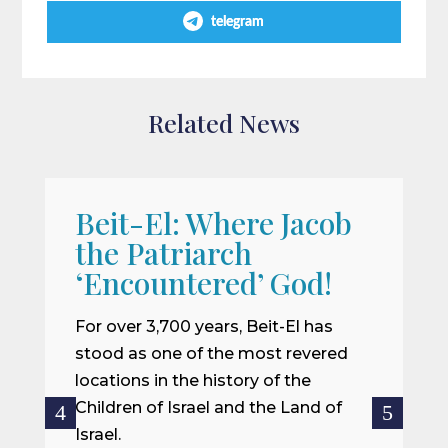
telegram
Related News
Beit-El: Where Jacob
A
the Patriarch
W
‘Encountered’ God!
I
m
For over 3,700 years, Beit-El has
i
stood as one of the most revered
o
locations in the history of the
ce
Children of Israel and the Land of
Israel.