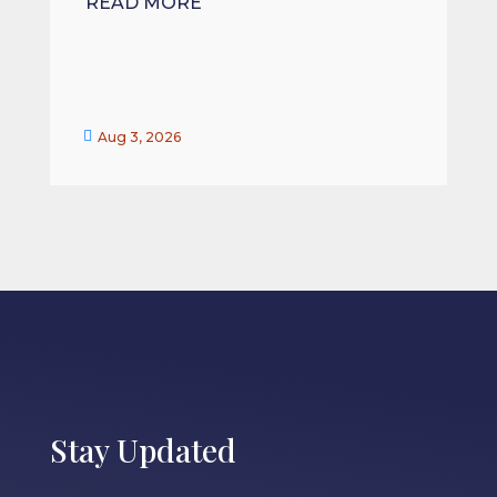
READ MORE


Aug 3, 2026
Stay Updated