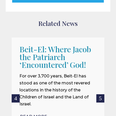
Related News
Beit-El: Where Jacob
A
the Patriarch
W
‘Encountered’ God!
I
m
For over 3,700 years, Beit-El has
i
stood as one of the most revered
o
locations in the history of the
ce
Children of Israel and the Land of
Israel.
R