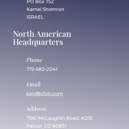
PO Box 752
Karnei Shomron
ISRAEL
North American
Headquarters
Phone
719-683-2041
Email
kim@cfoic.com
Address
7661 McLaughlin Road, #255
Falcon, CO 80831