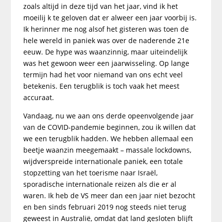
zoals altijd in deze tijd van het jaar, vind ik het
moeilij k te geloven dat er alweer een jaar voorbij is.
Ik herinner me nog alsof het gisteren was toen de
hele wereld in paniek was over de naderende 21e
eeuw. De hype was waanzinnig, maar uiteindelijk
was het gewoon weer een jaarwisseling. Op lange
termijn had het voor niemand van ons echt veel
betekenis. Een terugblik is toch vaak het meest
accuraat.
Vandaag, nu we aan ons derde opeenvolgende jaar
van de COVID-pandemie beginnen, zou ik willen dat
we een terugblik hadden. We hebben allemaal een
beetje waanzin meegemaakt – massale lockdowns,
wijdverspreide internationale paniek, een totale
stopzetting van het toerisme naar Israël,
sporadische internationale reizen als die er al
waren. Ik heb de VS meer dan een jaar niet bezocht
en ben sinds februari 2019 nog steeds niet terug
geweest in Australië, omdat dat land gesloten blijft