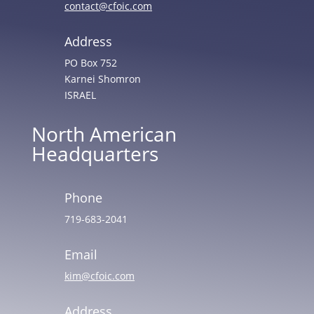
contact@cfoic.com
Address
PO Box 752
Karnei Shomron
ISRAEL
North American
Headquarters
Phone
719-683-2041
Email
kim@cfoic.com
Address