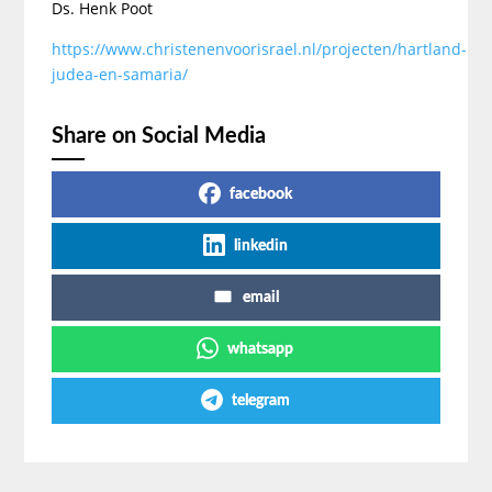
Ds. Henk Poot
https://www.christenenvoorisrael.nl/projecten/hartland-
judea-en-samaria/
Share on Social Media
facebook
linkedin
email
whatsapp
telegram