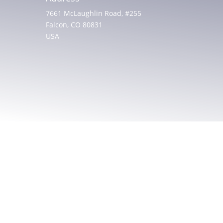
7661 McLaughlin Road, #255
Falcon, CO 80831
USA
© 2025 All rights reserved. Christian Friends of
Israeli Communities
Built by
AGP Web Design